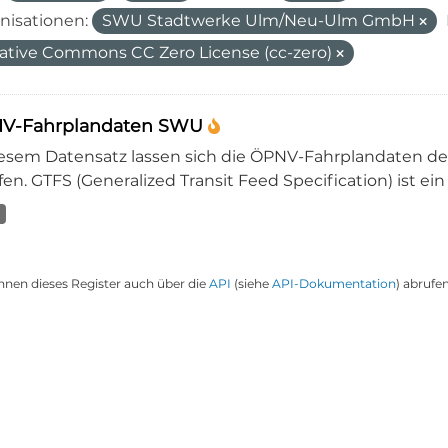
nisationen:
SWU Stadtwerke Ulm/Neu-Ulm GmbH
ative Commons CC Zero License (cc-zero)
V-Fahrplandaten SWU
iesem Datensatz lassen sich die ÖPNV-Fahrplandaten 
en. GTFS (Generalized Transit Feed Specification) ist ein
nnen dieses Register auch über die
API
(siehe
API-Dokumentation
) abrufen