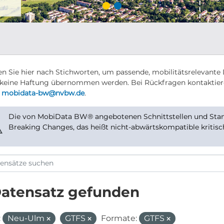
n Sie hier nach Stichworten, um passende, mobilitätsrelevante 
keine Haftung übernommen werden. Bei Rückfragen kontaktier
r
mobidata-bw@nvbw.de
.
Die von MobiData BW® angebotenen Schnittstellen und Stand
⚠
Breaking Changes, das heißt nicht-abwärtskompatible kritis
Datensatz gefunden
:
Neu-Ulm
GTFS
Formate:
GTFS