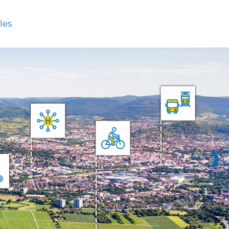
les
❯