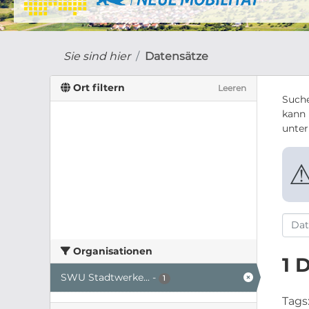
Sie sind hier
Datensätze
Ort filtern
Leeren
Suche
kann 
unte
Organisationen
1 
SWU Stadtwerke...
-
1
Tags