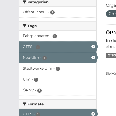
Kategorien
Orga
Öffentlicher...
-
1
Cre
Tags
ÖPN
Fahrplandaten
-
1
In d
GTFS
-
abruf
1
GTFS
Neu-Ulm
-
1
Stadtwerke Ulm
-
1
Sie kö
Ulm
-
1
ÖPNV
-
1
Formate
GTFS
-
1