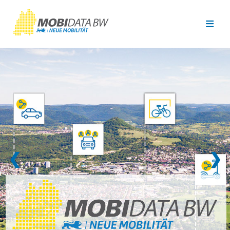
Überspringen zum Hauptinhalt
❮
❯