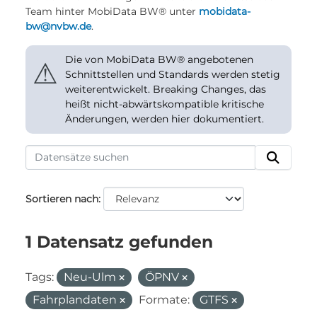
Team hinter MobiData BW® unter
mobidata-
bw@nvbw.de
.
Die von MobiData BW® angebotenen
⚠
Schnittstellen und Standards werden stetig
weiterentwickelt. Breaking Changes, das
heißt nicht-abwärtskompatible kritische
Änderungen, werden hier dokumentiert.
Sortieren nach
1 Datensatz gefunden
Tags:
Neu-Ulm
ÖPNV
Fahrplandaten
Formate:
GTFS