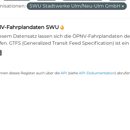
nisationen:
SWU Stadtwerke Ulm/Neu-Ulm GmbH
V-Fahrplandaten SWU
iesem Datensatz lassen sich die ÖPNV-Fahrplandaten 
en. GTFS (Generalized Transit Feed Specification) ist ein
nnen dieses Register auch über die
API
(siehe
API-Dokumentation
) abrufen