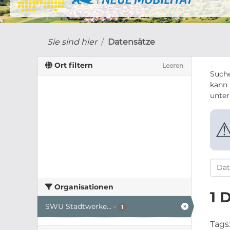
Sie sind hier
Datensätze
Ort filtern
Leeren
Suche
kann 
unte
Organisationen
1 
SWU Stadtwerke...
-
1
Tags