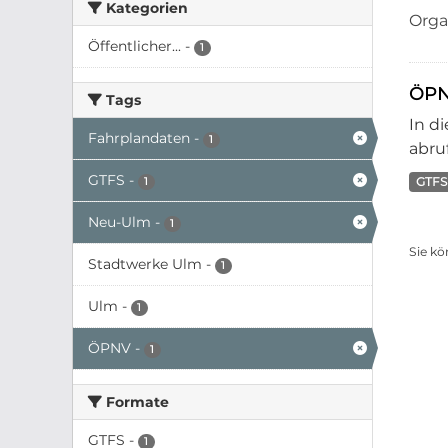
Kategorien
Orga
Öffentlicher...
-
1
ÖPN
Tags
In d
Fahrplandaten
-
1
abruf
GTFS
-
GTFS
1
Neu-Ulm
-
1
Sie kö
Stadtwerke Ulm
-
1
Ulm
-
1
ÖPNV
-
1
Formate
GTFS
-
1