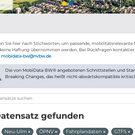
n Sie hier nach Stichworten, um passende, mobilitätsrelevante 
keine Haftung übernommen werden. Bei Rückfragen kontaktier
r
mobidata-bw@nvbw.de
.
Die von MobiData BW® angebotenen Schnittstellen und Stand
⚠
Breaking Changes, das heißt nicht-abwärtskompatible kritis
Datensatz gefunden
:
Neu-Ulm
ÖPNV
Fahrplandaten
GTFS