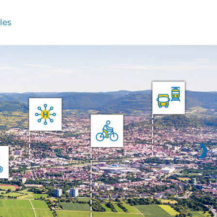
les
❯