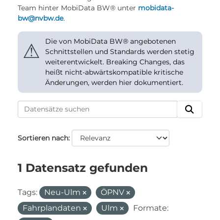
Team hinter MobiData BW® unter
mobidata-
bw@nvbw.de
.
Die von MobiData BW® angebotenen
⚠
Schnittstellen und Standards werden stetig
weiterentwickelt. Breaking Changes, das
heißt nicht-abwärtskompatible kritische
Änderungen, werden hier dokumentiert.
Sortieren nach
1 Datensatz gefunden
Tags:
Neu-Ulm
ÖPNV
Fahrplandaten
Ulm
Formate: