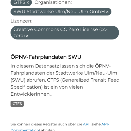
GTFS
Organisationen:
SWU Stadtwerke Ulm/Neu-Ulm GmbH
Lizenzen:
Creative Commons CC Zero License (cc-
zero)
ÖPNV-Fahrplandaten SWU
In diesem Datensatz lassen sich die ÖPNV-
Fahrplandaten der Stadtwerke Ulm/Neu-Ulm
(SWU) abrufen. GTFS (Generalized Transit Feed
Specification) ist ein von vielen
EntwicklerInnen...
GTFS
Sie können dieses Register auch über die
API
(siehe
API-
Dokumentation
) abrufen.