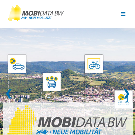
Überspringen zum Hauptinhalt
❮
❯