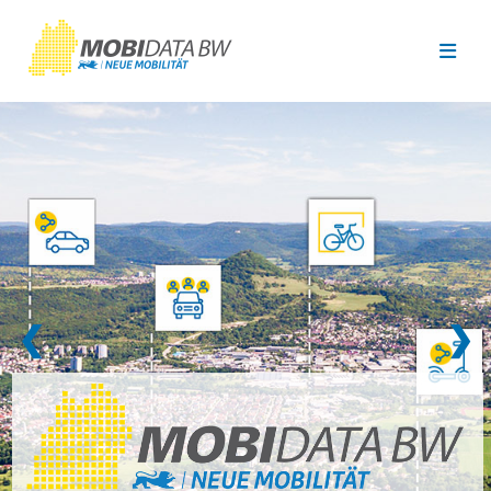
Überspringen zum Hauptinhalt
❮
❯