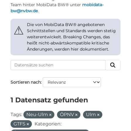
Team hinter MobiData BW® unter
mobidata-
bw@nvbw.de
.
Die von MobiData BW® angebotenen
⚠
Schnittstellen und Standards werden stetig
weiterentwickelt. Breaking Changes, das
heißt nicht-abwärtskompatible kritische
Änderungen, werden hier dokumentiert.
Sortieren nach
1 Datensatz gefunden
Tags:
Neu-Ulm
ÖPNV
Ulm
GTFS
Kategorien: