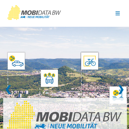
Überspringen zum Hauptinhalt
❮
❯