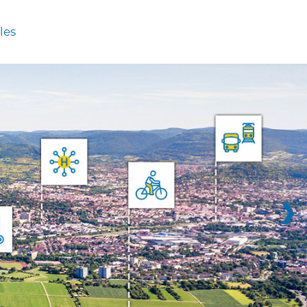
les
❯