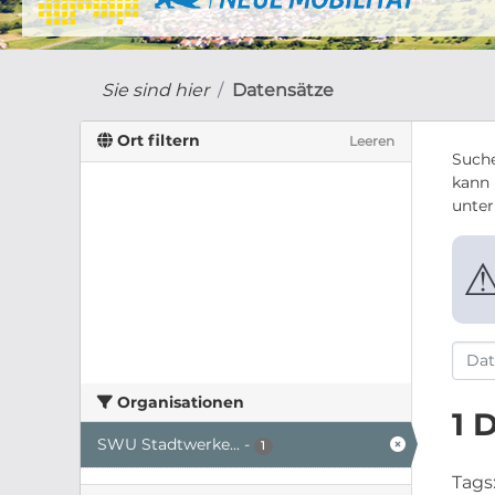
Sie sind hier
Datensätze
Ort filtern
Leeren
Suche
kann 
unte
Organisationen
1 
SWU Stadtwerke...
-
1
Tags