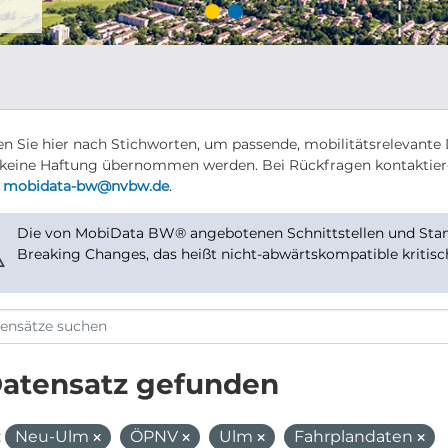
n Sie hier nach Stichworten, um passende, mobilitätsrelevante 
keine Haftung übernommen werden. Bei Rückfragen kontaktier
r
mobidata-bw@nvbw.de
.
Die von MobiData BW® angebotenen Schnittstellen und Stand
⚠
Breaking Changes, das heißt nicht-abwärtskompatible kritis
Datensatz gefunden
:
Neu-Ulm
ÖPNV
Ulm
Fahrplandaten