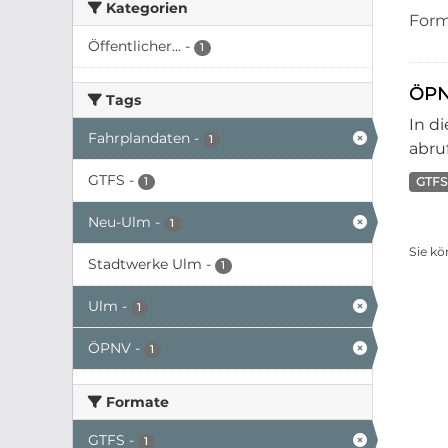
Kategorien
Form
Öffentlicher...
-
1
ÖPN
Tags
In d
Fahrplandaten
-
1
abruf
GTFS
-
GTFS
1
Neu-Ulm
-
1
Sie kö
Stadtwerke Ulm
-
1
Ulm
-
1
ÖPNV
-
1
Formate
GTFS
-
1