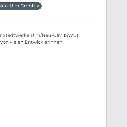
/Neu-Ulm GmbH
der Stadtwerke Ulm/Neu-Ulm (SWU)
 von vielen EntwicklerInnen...
.