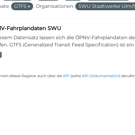
ate:
GTFS
Organisationen:
SWU Stadtwerke Ulm
V-Fahrplandaten SWU
iesem Datensatz lassen sich die ÖPNV-Fahrplandaten 
en. GTFS (Generalized Transit Feed Specification) ist ein
nnen dieses Register auch über die
API
(siehe
API-Dokumentation
) abrufen