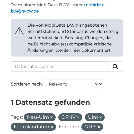
Team hinter MobiData BW® unter
mobidata-
bw@nvbw.de
.
Die von MobiData BW® angebotenen
⚠
Schnittstellen und Standards werden stetig
weiterentwickelt. Breaking Changes, das
heißt nicht-abwärtskompatible kritische
Änderungen, werden hier dokumentiert.
Sortieren nach
1 Datensatz gefunden
Tags:
Neu-Ulm
ÖPNV
Ulm
Fahrplandaten
Formate:
GTFS