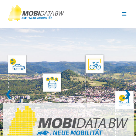
Überspringen zum Hauptinhalt
❮
❯