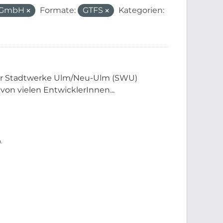
m GmbH
Formate:
GTFS
Kategorien:
der Stadtwerke Ulm/Neu-Ulm (SWU)
 von vielen EntwicklerInnen...
.