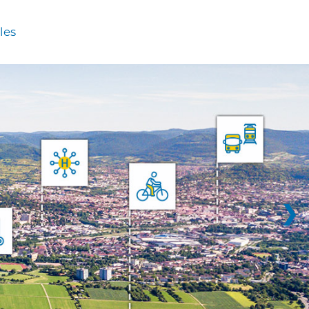
les
❯