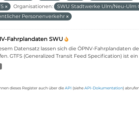
FS
Organisationen:
SWU Stadtwerke Ulm/Neu-Ul
entlicher Personenverkehr
V-Fahrplandaten SWU
iesem Datensatz lassen sich die ÖPNV-Fahrplandaten 
en. GTFS (Generalized Transit Feed Specification) ist ein
nnen dieses Register auch über die
API
(siehe
API-Dokumentation
) abrufen