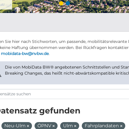
n Sie hier nach Stichworten, um passende, mobilitätsrelevante 
keine Haftung übernommen werden. Bei Rückfragen kontaktier
r
mobidata-bw@nvbw.de
.
Die von MobiData BW® angebotenen Schnittstellen und Stand
⚠
Breaking Changes, das heißt nicht-abwärtskompatible kritis
Datensatz gefunden
:
Neu-Ulm
ÖPNV
Ulm
Fahrplandaten