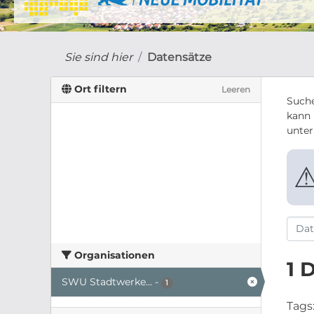
Sie sind hier
Datensätze
Ort filtern
Leeren
Suche
kann 
unte
Organisationen
1 
SWU Stadtwerke...
-
1
Tags