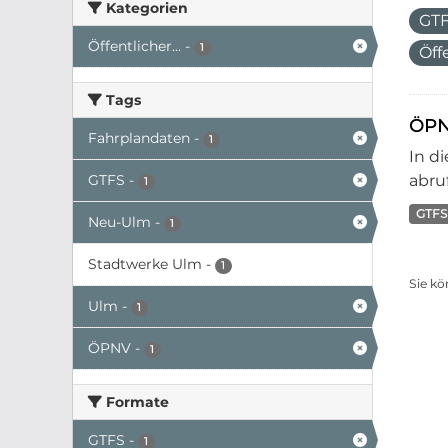
Kategorien
GT
Öffentlicher...
-
1
Öff
Tags
ÖPN
Fahrplandaten
-
1
In d
GTFS
-
abruf
1
GTFS
Neu-Ulm
-
1
Stadtwerke Ulm
-
1
Sie kö
Ulm
-
1
ÖPNV
-
1
Formate
GTFS
-
1