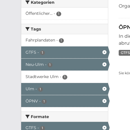
Kategorien
Orga
Öffentlicher...
-
1
ÖPN
Tags
In d
Fahrplandaten
-
1
abruf
GTFS
-
GTFS
1
Neu-Ulm
-
1
Sie kö
Stadtwerke Ulm
-
1
Ulm
-
1
ÖPNV
-
1
Formate
GTFS
-
1