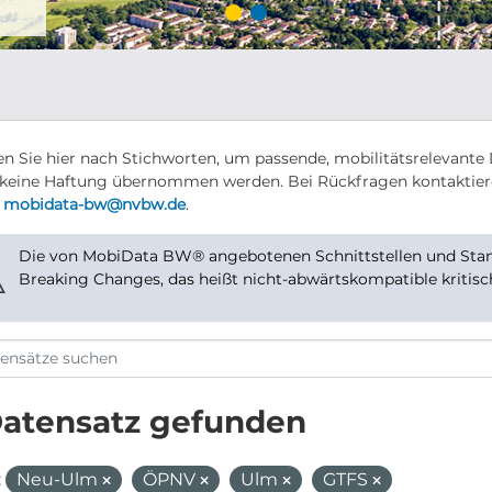
n Sie hier nach Stichworten, um passende, mobilitätsrelevante 
keine Haftung übernommen werden. Bei Rückfragen kontaktier
r
mobidata-bw@nvbw.de
.
Die von MobiData BW® angebotenen Schnittstellen und Stand
⚠
Breaking Changes, das heißt nicht-abwärtskompatible kritis
Datensatz gefunden
:
Neu-Ulm
ÖPNV
Ulm
GTFS