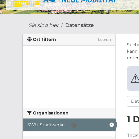
Sie sind hier
Datensätze
Ort filtern
Leeren
Suche
kann 
unte
Organisationen
1 
SWU Stadtwerke...
-
1
Tags