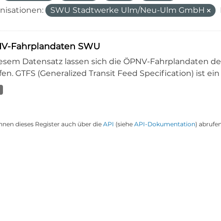
nisationen:
SWU Stadtwerke Ulm/Neu-Ulm GmbH
V-Fahrplandaten SWU
iesem Datensatz lassen sich die ÖPNV-Fahrplandaten 
en. GTFS (Generalized Transit Feed Specification) ist ein
nnen dieses Register auch über die
API
(siehe
API-Dokumentation
) abrufen