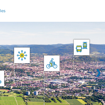
les
❯