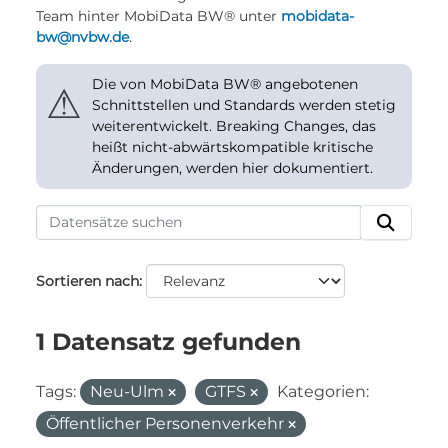
Team hinter MobiData BW® unter
mobidata-
bw@nvbw.de
.
Die von MobiData BW® angebotenen
⚠
Schnittstellen und Standards werden stetig
weiterentwickelt. Breaking Changes, das
heißt nicht-abwärtskompatible kritische
Änderungen, werden hier dokumentiert.
Sortieren nach
1 Datensatz gefunden
Tags:
Neu-Ulm
GTFS
Kategorien:
Öffentlicher Personenverkehr