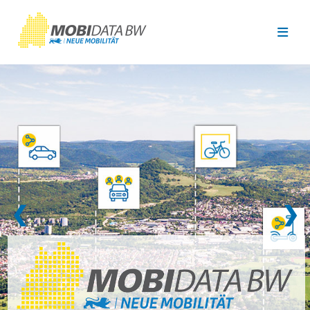
Überspringen zum Hauptinhalt
❮
❯