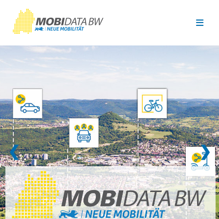
Überspringen zum Hauptinhalt
❮
❯