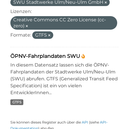
SWU Stadtwerke Ulm/Neu-Ulm GmbH
Lizenzen:
Creative Commons CC Zero License (cc-
zero)
Formate:
GTFS
ÖPNV-Fahrplandaten SWU
In diesem Datensatz lassen sich die ÖPNV-
Fahrplandaten der Stadtwerke Ulm/Neu-Ulm
(SWU) abrufen. GTFS (Generalized Transit Feed
Specification) ist ein von vielen
EntwicklerInnen...
GTFS
Sie können dieses Register auch über die
API
(siehe
API-
Dokumentation
) abrufen.