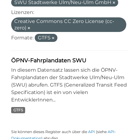
SWU Stadtwerke Ulm/Neu-Ulm GmbH
Lizenzen:
Creative Commons CC Zero License (cc-
zero)
Formate:
GTFS
ÖPNV-Fahrplandaten SWU
In diesem Datensatz lassen sich die ÖPNV-
Fahrplandaten der Stadtwerke Ulm/Neu-Ulm
(SWU) abrufen. GTFS (Generalized Transit Feed
Specification) ist ein von vielen
EntwicklerInnen...
GTFS
Sie können dieses Register auch über die
API
(siehe
API-
Dokumentation
) abrufen.