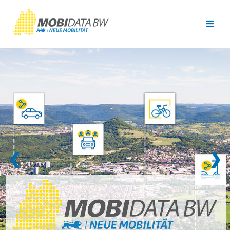
Überspringen zum Hauptinhalt
❮
❯