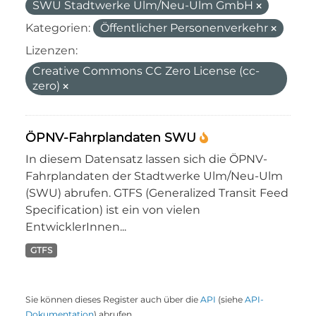
SWU Stadtwerke Ulm/Neu-Ulm GmbH
Kategorien:
Öffentlicher Personenverkehr
Lizenzen:
Creative Commons CC Zero License (cc-
zero)
ÖPNV-Fahrplandaten SWU
In diesem Datensatz lassen sich die ÖPNV-
Fahrplandaten der Stadtwerke Ulm/Neu-Ulm
(SWU) abrufen. GTFS (Generalized Transit Feed
Specification) ist ein von vielen
EntwicklerInnen...
GTFS
Sie können dieses Register auch über die
API
(siehe
API-
Dokumentation
) abrufen.