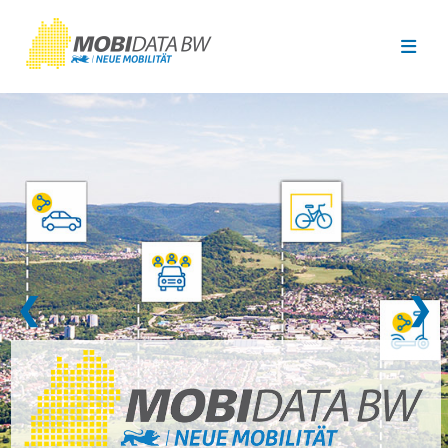
Überspringen zum Hauptinhalt
❮
❯