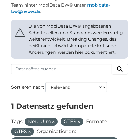
Team hinter MobiData BW® unter
mobidata-
bw@nvbw.de
.
Die von MobiData BW® angebotenen
⚠
Schnittstellen und Standards werden stetig
weiterentwickelt. Breaking Changes, das
heißt nicht-abwärtskompatible kritische
Änderungen, werden hier dokumentiert.
Sortieren nach
1 Datensatz gefunden
Tags:
Neu-Ulm
GTFS
Formate:
GTFS
Organisationen: