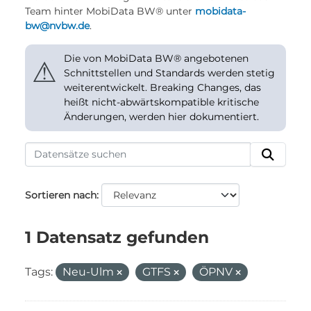
Team hinter MobiData BW® unter
mobidata-
bw@nvbw.de
.
Die von MobiData BW® angebotenen
⚠
Schnittstellen und Standards werden stetig
weiterentwickelt. Breaking Changes, das
heißt nicht-abwärtskompatible kritische
Änderungen, werden hier dokumentiert.
Sortieren nach
1 Datensatz gefunden
Tags:
Neu-Ulm
GTFS
ÖPNV