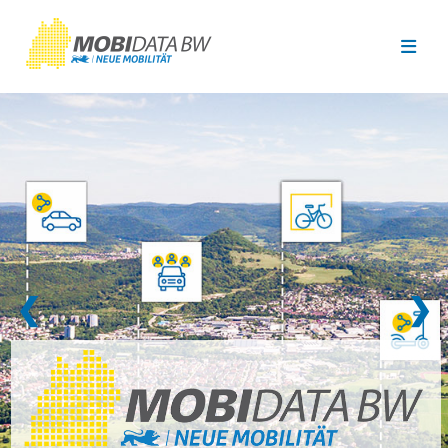
Überspringen zum Hauptinhalt
❮
❯