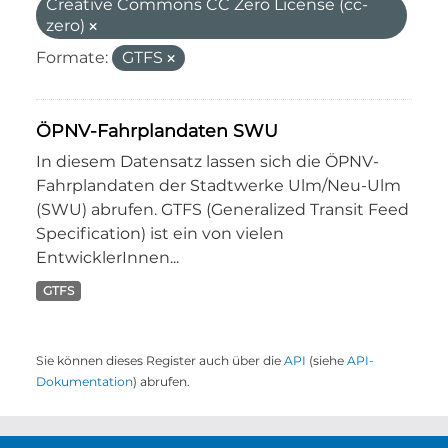
Creative Commons CC Zero License (cc-
zero)
Formate:
GTFS
ÖPNV-Fahrplandaten SWU
In diesem Datensatz lassen sich die ÖPNV-
Fahrplandaten der Stadtwerke Ulm/Neu-Ulm
(SWU) abrufen. GTFS (Generalized Transit Feed
Specification) ist ein von vielen
EntwicklerInnen...
GTFS
Sie können dieses Register auch über die
API
(siehe
API-
Dokumentation
) abrufen.