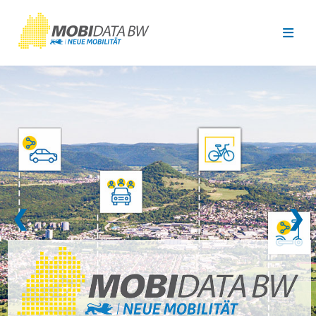
Überspringen zum Hauptinhalt
❮
❯