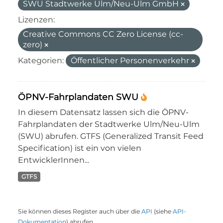
SWU Stadtwerke Ulm/Neu-Ulm GmbH
Lizenzen:
Creative Commons CC Zero License (cc-
zero)
Kategorien:
Öffentlicher Personenverkehr
ÖPNV-Fahrplandaten SWU
In diesem Datensatz lassen sich die ÖPNV-
Fahrplandaten der Stadtwerke Ulm/Neu-Ulm
(SWU) abrufen. GTFS (Generalized Transit Feed
Specification) ist ein von vielen
EntwicklerInnen...
GTFS
Sie können dieses Register auch über die
API
(siehe
API-
Dokumentation
) abrufen.