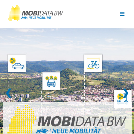
Überspringen zum Hauptinhalt
❮
❯