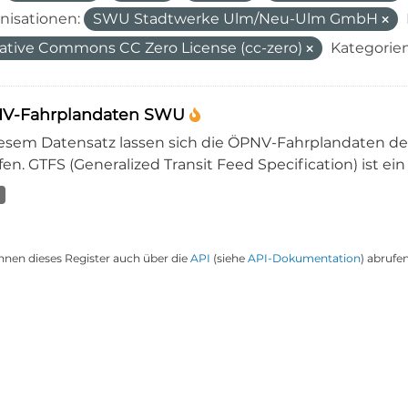
nisationen:
SWU Stadtwerke Ulm/Neu-Ulm GmbH
ative Commons CC Zero License (cc-zero)
Kategorien
V-Fahrplandaten SWU
iesem Datensatz lassen sich die ÖPNV-Fahrplandaten 
en. GTFS (Generalized Transit Feed Specification) ist ein
nnen dieses Register auch über die
API
(siehe
API-Dokumentation
) abrufen