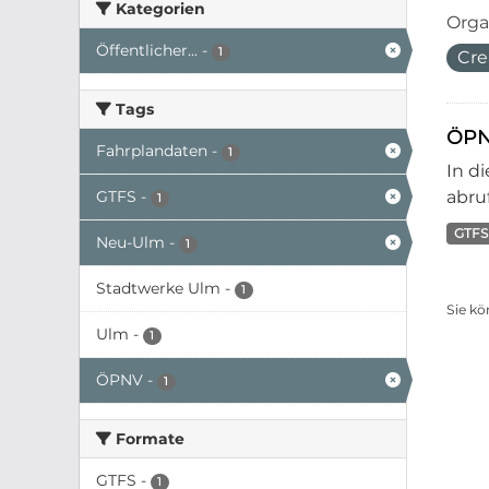
Kategorien
Orga
Öffentlicher...
-
1
Cre
Tags
ÖPN
Fahrplandaten
-
1
In d
GTFS
-
abruf
1
GTFS
Neu-Ulm
-
1
Stadtwerke Ulm
-
1
Sie kö
Ulm
-
1
ÖPNV
-
1
Formate
GTFS
-
1