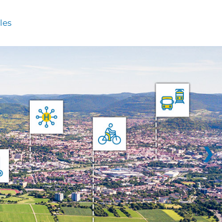
les
❯