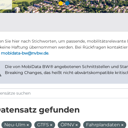
n Sie hier nach Stichworten, um passende, mobilitätsrelevante 
keine Haftung übernommen werden. Bei Rückfragen kontaktier
r
mobidata-bw@nvbw.de
.
Die von MobiData BW® angebotenen Schnittstellen und Stand
⚠
Breaking Changes, das heißt nicht-abwärtskompatible kritis
Datensatz gefunden
:
Neu-Ulm
GTFS
ÖPNV
Fahrplandaten