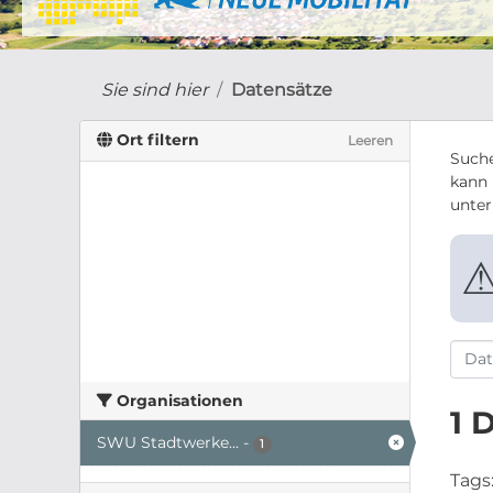
Sie sind hier
Datensätze
Ort filtern
Leeren
Suche
kann 
unte
Organisationen
1 
SWU Stadtwerke...
-
1
Tags