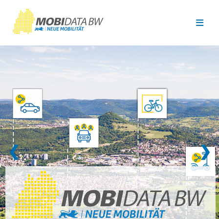
Überspringen zum Hauptinhalt
❮
❯