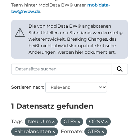
Team hinter MobiData BW® unter
mobidata-
bw@nvbw.de
.
Die von MobiData BW® angebotenen
⚠
Schnittstellen und Standards werden stetig
weiterentwickelt. Breaking Changes, das
heißt nicht-abwärtskompatible kritische
Änderungen, werden hier dokumentiert.
Sortieren nach
1 Datensatz gefunden
Tags:
Neu-Ulm
GTFS
ÖPNV
Fahrplandaten
Formate:
GTFS