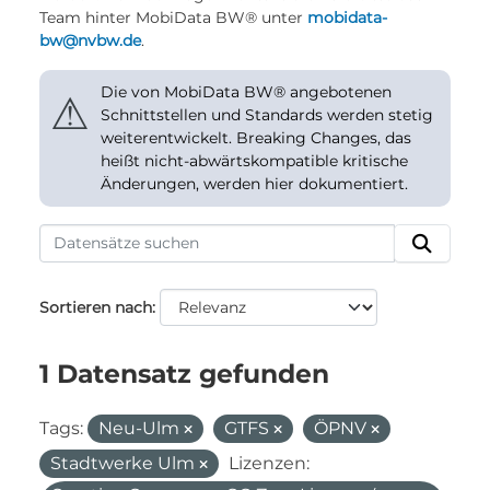
Team hinter MobiData BW® unter
mobidata-
bw@nvbw.de
.
Die von MobiData BW® angebotenen
⚠
Schnittstellen und Standards werden stetig
weiterentwickelt. Breaking Changes, das
heißt nicht-abwärtskompatible kritische
Änderungen, werden hier dokumentiert.
Sortieren nach
1 Datensatz gefunden
Tags:
Neu-Ulm
GTFS
ÖPNV
Stadtwerke Ulm
Lizenzen: