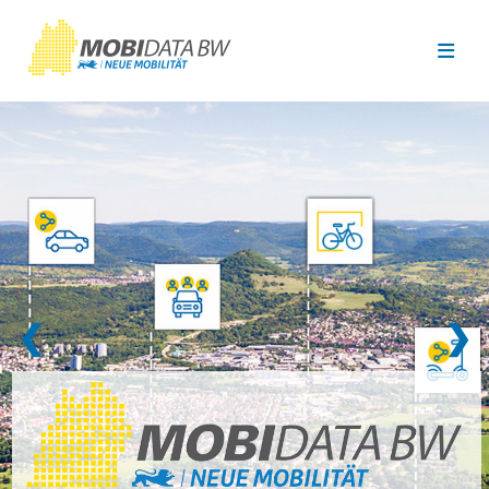
Überspringen zum Hauptinhalt
❮
❯