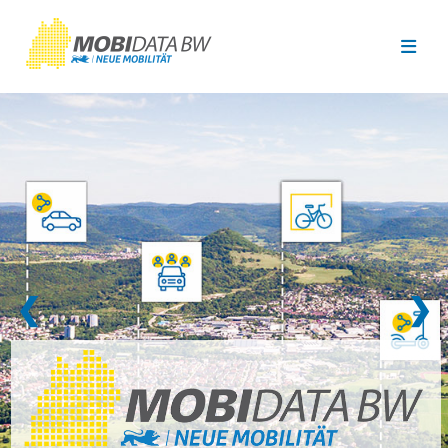
Überspringen zum Hauptinhalt
❮
❯