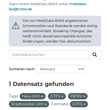
Team hinter MobiData BW® unter
mobidata-
bw@nvbw.de
.
Die von MobiData BW® angebotenen
⚠
Schnittstellen und Standards werden stetig
weiterentwickelt. Breaking Changes, das
heißt nicht-abwärtskompatible kritische
Änderungen, werden hier dokumentiert.
Sortieren nach
1 Datensatz gefunden
Tags:
Neu-Ulm
GTFS
ÖPNV
Stadtwerke Ulm
Formate:
GTFS