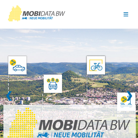
Überspringen zum Hauptinhalt
❮
❯