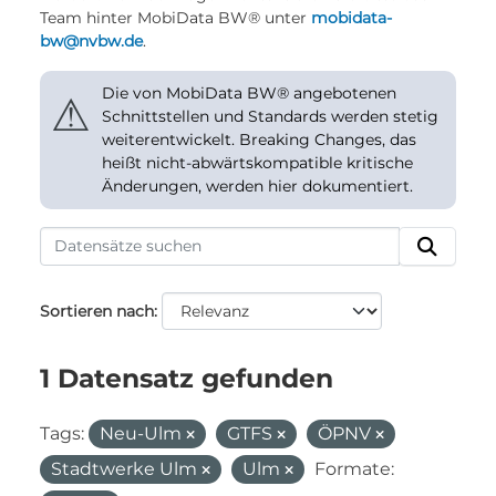
Team hinter MobiData BW® unter
mobidata-
bw@nvbw.de
.
Die von MobiData BW® angebotenen
⚠
Schnittstellen und Standards werden stetig
weiterentwickelt. Breaking Changes, das
heißt nicht-abwärtskompatible kritische
Änderungen, werden hier dokumentiert.
Sortieren nach
1 Datensatz gefunden
Tags:
Neu-Ulm
GTFS
ÖPNV
Stadtwerke Ulm
Ulm
Formate: