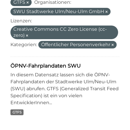
GTFS
Organisationen:
SWU Stadtwerke Ulm/Neu-Ulm GmbH
Lizenzen:
Creative Commons CC Zero License (cc-
zero)
Kategorien:
Öffentlicher Personenverkehr
ÖPNV-Fahrplandaten SWU
In diesem Datensatz lassen sich die ÖPNV-
Fahrplandaten der Stadtwerke Ulm/Neu-Ulm
(SWU) abrufen. GTFS (Generalized Transit Feed
Specification) ist ein von vielen
EntwicklerInnen...
GTFS