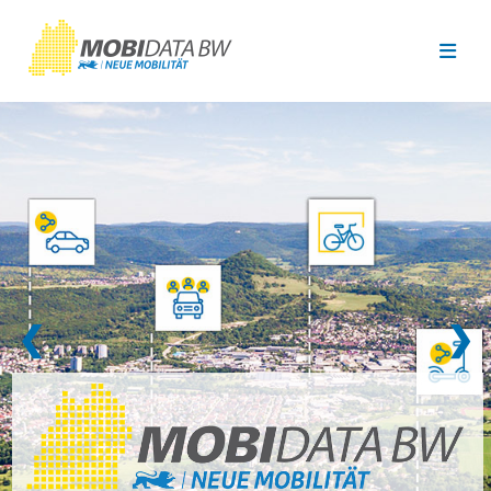
Überspringen zum Hauptinhalt
❮
❯