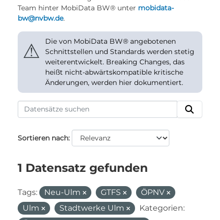
Team hinter MobiData BW® unter
mobidata-
bw@nvbw.de
.
Die von MobiData BW® angebotenen
⚠
Schnittstellen und Standards werden stetig
weiterentwickelt. Breaking Changes, das
heißt nicht-abwärtskompatible kritische
Änderungen, werden hier dokumentiert.
Sortieren nach
1 Datensatz gefunden
Tags:
Neu-Ulm
GTFS
ÖPNV
Ulm
Stadtwerke Ulm
Kategorien: