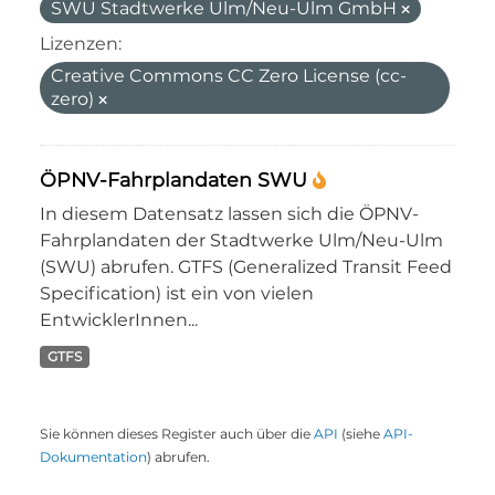
SWU Stadtwerke Ulm/Neu-Ulm GmbH
Lizenzen:
Creative Commons CC Zero License (cc-
zero)
ÖPNV-Fahrplandaten SWU
In diesem Datensatz lassen sich die ÖPNV-
Fahrplandaten der Stadtwerke Ulm/Neu-Ulm
(SWU) abrufen. GTFS (Generalized Transit Feed
Specification) ist ein von vielen
EntwicklerInnen...
GTFS
Sie können dieses Register auch über die
API
(siehe
API-
Dokumentation
) abrufen.