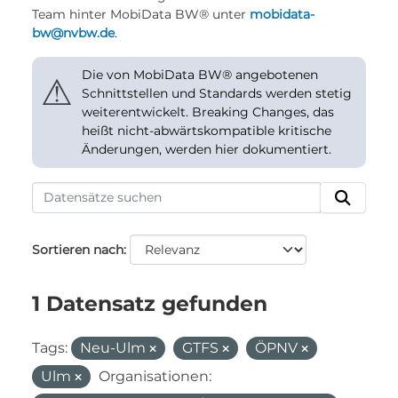
Team hinter MobiData BW® unter
mobidata-
bw@nvbw.de
.
Die von MobiData BW® angebotenen
⚠
Schnittstellen und Standards werden stetig
weiterentwickelt. Breaking Changes, das
heißt nicht-abwärtskompatible kritische
Änderungen, werden hier dokumentiert.
Sortieren nach
1 Datensatz gefunden
Tags:
Neu-Ulm
GTFS
ÖPNV
Ulm
Organisationen: