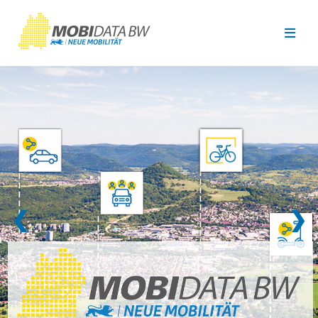
Überspringen zum Hauptinhalt
❮
❯