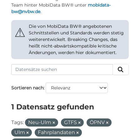
Team hinter MobiData BW® unter
mobidata-
bw@nvbw.de
.
Die von MobiData BW® angebotenen
⚠
Schnittstellen und Standards werden stetig
weiterentwickelt. Breaking Changes, das
heißt nicht-abwärtskompatible kritische
Änderungen, werden hier dokumentiert.
Sortieren nach
1 Datensatz gefunden
Tags:
Neu-Ulm
GTFS
ÖPNV
Ulm
Fahrplandaten