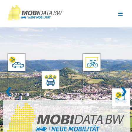
Überspringen zum Hauptinhalt
❮
❯