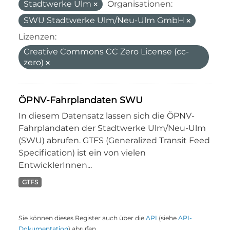
Stadtwerke Ulm
Organisationen:
SWU Stadtwerke Ulm/Neu-Ulm GmbH
Lizenzen:
Creative Commons CC Zero License (cc-
zero)
ÖPNV-Fahrplandaten SWU
In diesem Datensatz lassen sich die ÖPNV-
Fahrplandaten der Stadtwerke Ulm/Neu-Ulm
(SWU) abrufen. GTFS (Generalized Transit Feed
Specification) ist ein von vielen
EntwicklerInnen...
GTFS
Sie können dieses Register auch über die
API
(siehe
API-
Dokumentation
) abrufen.