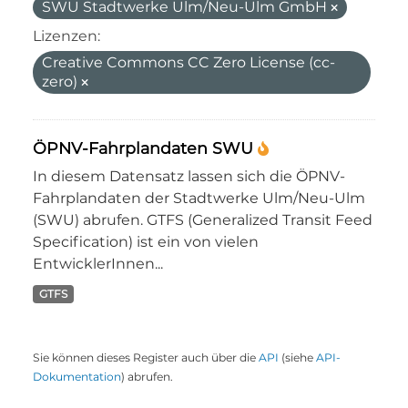
SWU Stadtwerke Ulm/Neu-Ulm GmbH
Lizenzen:
Creative Commons CC Zero License (cc-
zero)
ÖPNV-Fahrplandaten SWU
In diesem Datensatz lassen sich die ÖPNV-
Fahrplandaten der Stadtwerke Ulm/Neu-Ulm
(SWU) abrufen. GTFS (Generalized Transit Feed
Specification) ist ein von vielen
EntwicklerInnen...
GTFS
Sie können dieses Register auch über die
API
(siehe
API-
Dokumentation
) abrufen.