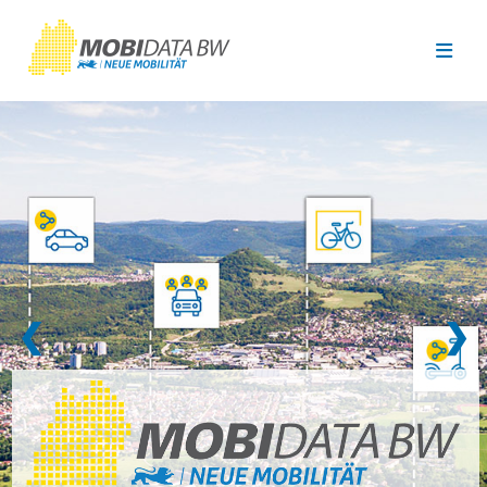
Überspringen zum Hauptinhalt
❮
❯