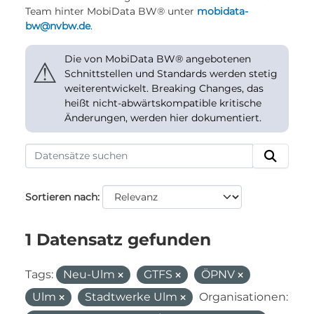
Team hinter MobiData BW® unter
mobidata-
bw@nvbw.de
.
Die von MobiData BW® angebotenen
⚠
Schnittstellen und Standards werden stetig
weiterentwickelt. Breaking Changes, das
heißt nicht-abwärtskompatible kritische
Änderungen, werden hier dokumentiert.
Sortieren nach
1 Datensatz gefunden
Tags:
Neu-Ulm
GTFS
ÖPNV
Ulm
Stadtwerke Ulm
Organisationen: