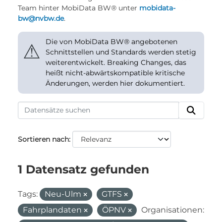
Team hinter MobiData BW® unter
mobidata-
bw@nvbw.de
.
Die von MobiData BW® angebotenen
⚠
Schnittstellen und Standards werden stetig
weiterentwickelt. Breaking Changes, das
heißt nicht-abwärtskompatible kritische
Änderungen, werden hier dokumentiert.
Sortieren nach
1 Datensatz gefunden
Tags:
Neu-Ulm
GTFS
Fahrplandaten
ÖPNV
Organisationen: