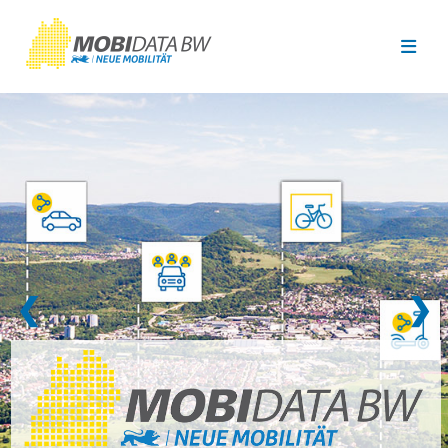
Überspringen zum Hauptinhalt
❮
❯