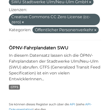
SWU Stadtwerke Ulm/Neu-Ulm GmbH
Lizenzen:
Creative Commons CC Zero License (cc-
zero)
Kategorien:
Öffentlicher Personenverkehr
ÖPNV-Fahrplandaten SWU
In diesem Datensatz lassen sich die ÖPNV-
Fahrplandaten der Stadtwerke Ulm/Neu-Ulm
(SWU) abrufen. GTFS (Generalized Transit Feed
Specification) ist ein von vielen
EntwicklerInnen...
GTFS
Sie können dieses Register auch über die
API
(siehe
API-
Dokumentation
) abrufen.