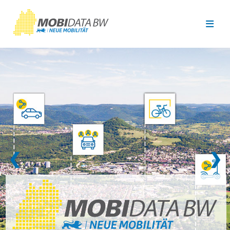
Überspringen zum Hauptinhalt
❮
❯