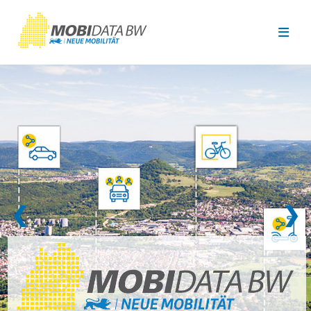
Überspringen zum Hauptinhalt
❮
❯