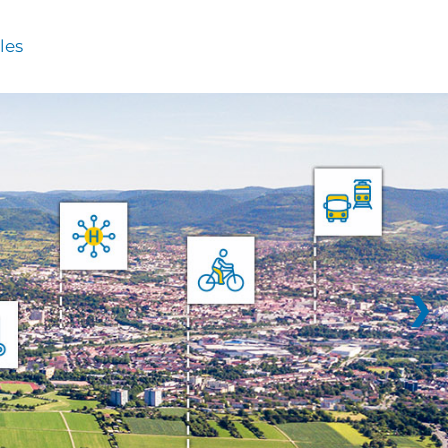
les
❯