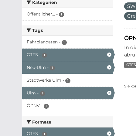
Kategorien
SW
Öffentlicher...
-
1
Cre
Tags
ÖPN
Fahrplandaten
-
1
In d
GTFS
-
abruf
1
GTFS
Neu-Ulm
-
1
Stadtwerke Ulm
-
1
Sie kö
Ulm
-
1
ÖPNV
-
1
Formate
GTFS
-
1