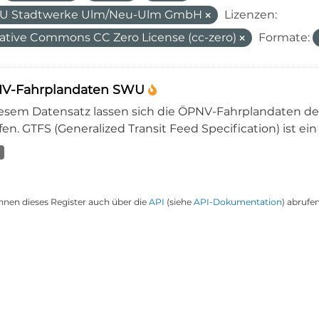
U Stadtwerke Ulm/Neu-Ulm GmbH
Lizenzen:
ative Commons CC Zero License (cc-zero)
Formate:
V-Fahrplandaten SWU
iesem Datensatz lassen sich die ÖPNV-Fahrplandaten 
en. GTFS (Generalized Transit Feed Specification) ist ein
nnen dieses Register auch über die
API
(siehe
API-Dokumentation
) abrufen