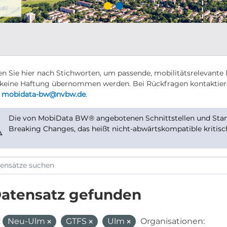
n Sie hier nach Stichworten, um passende, mobilitätsrelevante 
keine Haftung übernommen werden. Bei Rückfragen kontaktier
r
mobidata-bw@nvbw.de
.
Die von MobiData BW® angebotenen Schnittstellen und Stand
⚠
Breaking Changes, das heißt nicht-abwärtskompatible kritis
Datensatz gefunden
:
Neu-Ulm
GTFS
Ulm
Organisationen: