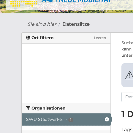
Sie sind hier
Datensätze
Ort filtern
Leeren
Suche
kann 
unte
Organisationen
1 
SWU Stadtwerke...
-
1
Tags