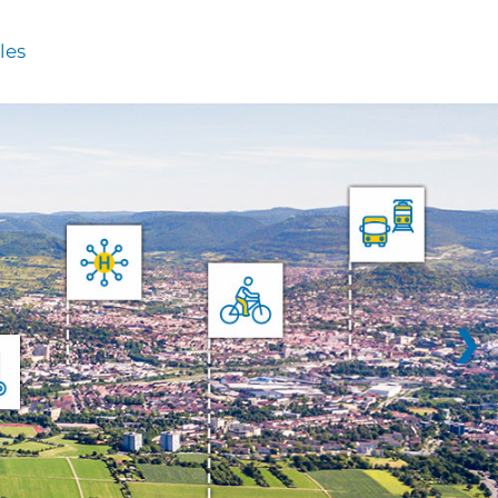
les
❯