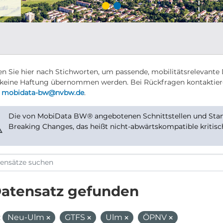
n Sie hier nach Stichworten, um passende, mobilitätsrelevante 
keine Haftung übernommen werden. Bei Rückfragen kontaktier
r
mobidata-bw@nvbw.de
.
Die von MobiData BW® angebotenen Schnittstellen und Stand
⚠
Breaking Changes, das heißt nicht-abwärtskompatible kritis
Datensatz gefunden
:
Neu-Ulm
GTFS
Ulm
ÖPNV