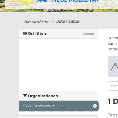
Sie sind hier
Datensätze
Ort filtern
Leeren
Suche
kann 
unte
Organisationen
1 
SWU Stadtwerke...
-
1
Tags