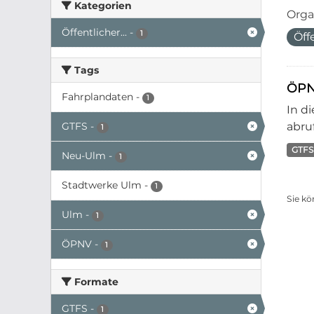
Kategorien
Orga
Öffentlicher...
-
1
Öff
Tags
ÖPN
Fahrplandaten
-
1
In d
GTFS
-
abruf
1
GTFS
Neu-Ulm
-
1
Stadtwerke Ulm
-
1
Sie kö
Ulm
-
1
ÖPNV
-
1
Formate
GTFS
-
1