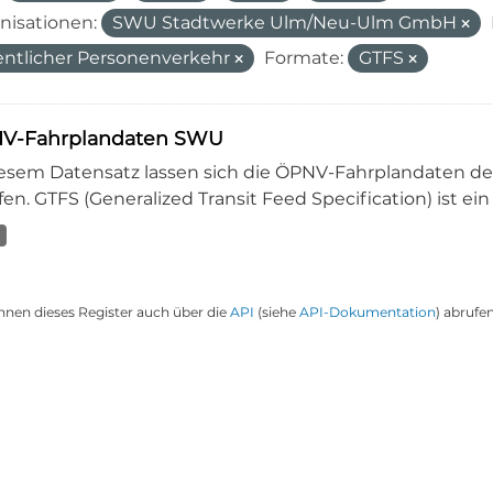
nisationen:
SWU Stadtwerke Ulm/Neu-Ulm GmbH
entlicher Personenverkehr
Formate:
GTFS
V-Fahrplandaten SWU
iesem Datensatz lassen sich die ÖPNV-Fahrplandaten 
en. GTFS (Generalized Transit Feed Specification) ist ein
nnen dieses Register auch über die
API
(siehe
API-Dokumentation
) abrufen