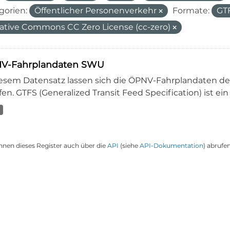
gorien:
Öffentlicher Personenverkehr
Formate:
GT
ative Commons CC Zero License (cc-zero)
V-Fahrplandaten SWU
iesem Datensatz lassen sich die ÖPNV-Fahrplandaten 
en. GTFS (Generalized Transit Feed Specification) ist ein
nnen dieses Register auch über die
API
(siehe
API-Dokumentation
) abrufen