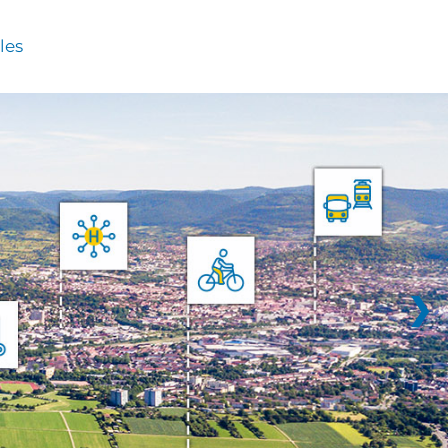
les
❯