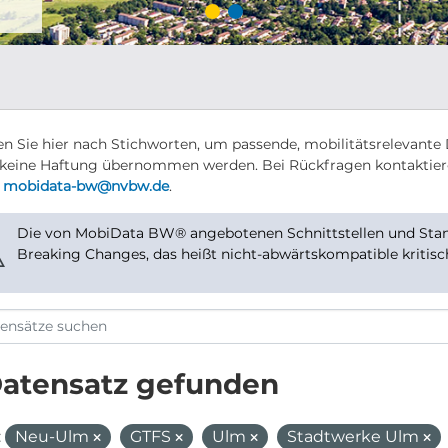
n Sie hier nach Stichworten, um passende, mobilitätsrelevante 
keine Haftung übernommen werden. Bei Rückfragen kontaktier
r
mobidata-bw@nvbw.de
.
Die von MobiData BW® angebotenen Schnittstellen und Stand
⚠
Breaking Changes, das heißt nicht-abwärtskompatible kritis
Datensatz gefunden
:
Neu-Ulm
GTFS
Ulm
Stadtwerke Ulm