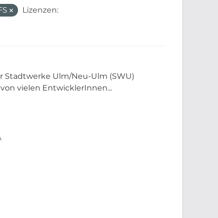
FS
Lizenzen:
der Stadtwerke Ulm/Neu-Ulm (SWU)
 von vielen EntwicklerInnen...
.