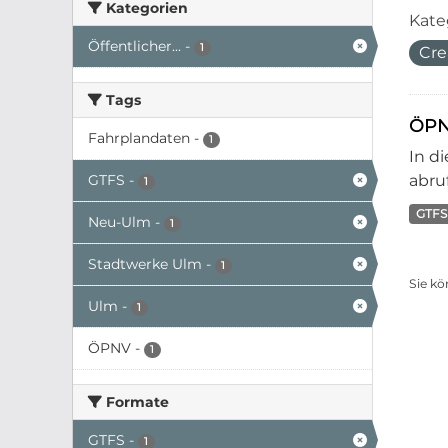
Kategorien
Kate
Öffentlicher...
-
1
Cre
Tags
ÖPN
Fahrplandaten
-
1
In d
GTFS
-
abruf
1
GTFS
Neu-Ulm
-
1
Stadtwerke Ulm
-
1
Sie kö
Ulm
-
1
ÖPNV
-
1
Formate
GTFS
-
1