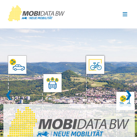
Überspringen zum Hauptinhalt
❮
❯