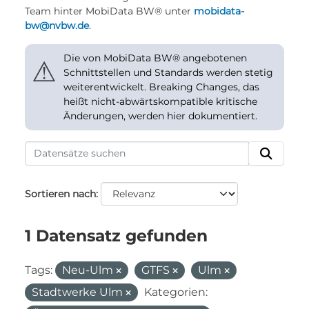
Team hinter MobiData BW® unter
mobidata-
bw@nvbw.de
.
Die von MobiData BW® angebotenen
⚠
Schnittstellen und Standards werden stetig
weiterentwickelt. Breaking Changes, das
heißt nicht-abwärtskompatible kritische
Änderungen, werden hier dokumentiert.
Sortieren nach
1 Datensatz gefunden
Tags:
Neu-Ulm
GTFS
Ulm
Stadtwerke Ulm
Kategorien: