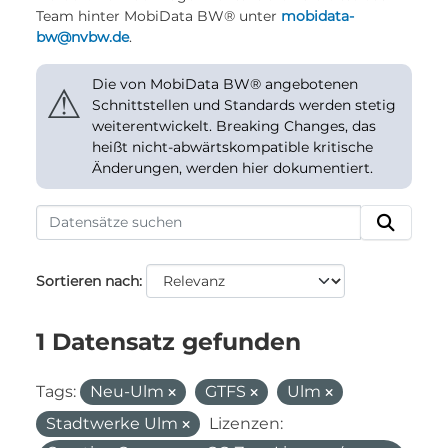
Team hinter MobiData BW® unter
mobidata-
bw@nvbw.de
.
Die von MobiData BW® angebotenen
⚠
Schnittstellen und Standards werden stetig
weiterentwickelt. Breaking Changes, das
heißt nicht-abwärtskompatible kritische
Änderungen, werden hier dokumentiert.
Sortieren nach
1 Datensatz gefunden
Tags:
Neu-Ulm
GTFS
Ulm
Stadtwerke Ulm
Lizenzen: