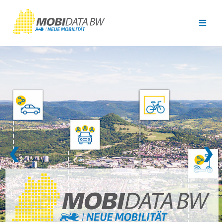
Überspringen zum Hauptinhalt
❮
❯