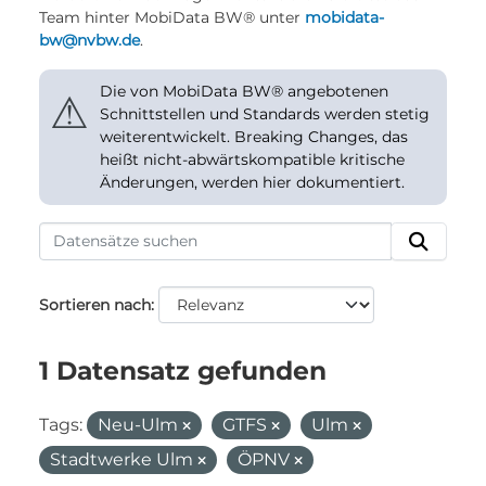
Team hinter MobiData BW® unter
mobidata-
bw@nvbw.de
.
Die von MobiData BW® angebotenen
⚠
Schnittstellen und Standards werden stetig
weiterentwickelt. Breaking Changes, das
heißt nicht-abwärtskompatible kritische
Änderungen, werden hier dokumentiert.
Sortieren nach
1 Datensatz gefunden
Tags:
Neu-Ulm
GTFS
Ulm
Stadtwerke Ulm
ÖPNV