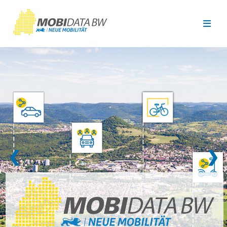
Überspringen zum Hauptinhalt
❮
❯