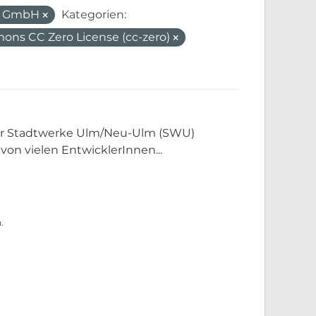
m GmbH
Kategorien:
ons CC Zero License (cc-zero)
der Stadtwerke Ulm/Neu-Ulm (SWU)
 von vielen EntwicklerInnen...
.