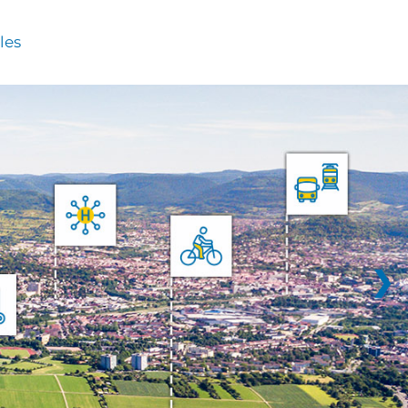
les
❯