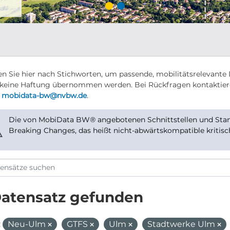
n Sie hier nach Stichworten, um passende, mobilitätsrelevante 
keine Haftung übernommen werden. Bei Rückfragen kontaktier
r
mobidata-bw@nvbw.de
.
Die von MobiData BW® angebotenen Schnittstellen und Stand
⚠
Breaking Changes, das heißt nicht-abwärtskompatible kritis
Datensatz gefunden
:
Neu-Ulm
GTFS
Ulm
Stadtwerke Ulm