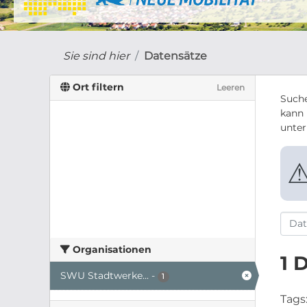
Sie sind hier
Datensätze
Ort filtern
Leeren
Suche
kann 
unte
Organisationen
1 
SWU Stadtwerke...
-
1
Tags