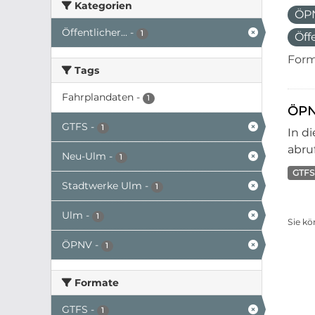
Kategorien
ÖP
Öffentlicher...
-
1
Öff
Form
Tags
Fahrplandaten
-
1
ÖPN
GTFS
-
1
In d
abruf
Neu-Ulm
-
1
GTFS
Stadtwerke Ulm
-
1
Ulm
-
1
Sie kö
ÖPNV
-
1
Formate
GTFS
-
1