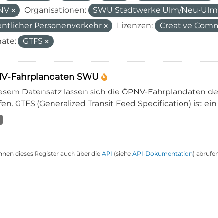
NV
Organisationen:
SWU Stadtwerke Ulm/Neu-Ul
entlicher Personenverkehr
Lizenzen:
Creative Comm
ate:
GTFS
V-Fahrplandaten SWU
iesem Datensatz lassen sich die ÖPNV-Fahrplandaten 
en. GTFS (Generalized Transit Feed Specification) ist ein
nnen dieses Register auch über die
API
(siehe
API-Dokumentation
) abrufen