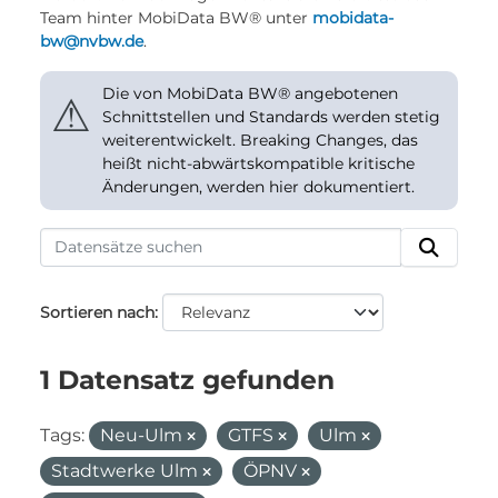
Team hinter MobiData BW® unter
mobidata-
bw@nvbw.de
.
Die von MobiData BW® angebotenen
⚠
Schnittstellen und Standards werden stetig
weiterentwickelt. Breaking Changes, das
heißt nicht-abwärtskompatible kritische
Änderungen, werden hier dokumentiert.
Sortieren nach
1 Datensatz gefunden
Tags:
Neu-Ulm
GTFS
Ulm
Stadtwerke Ulm
ÖPNV