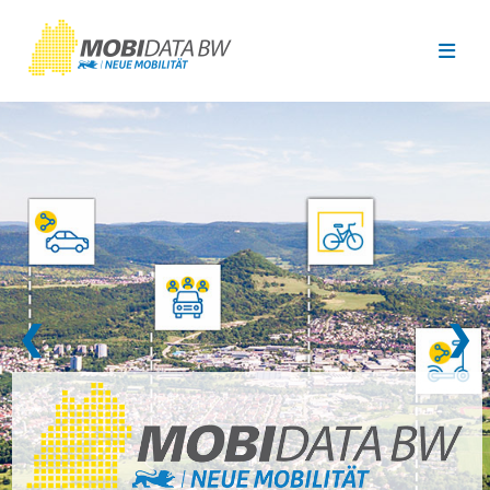
Überspringen zum Hauptinhalt
❮
❯