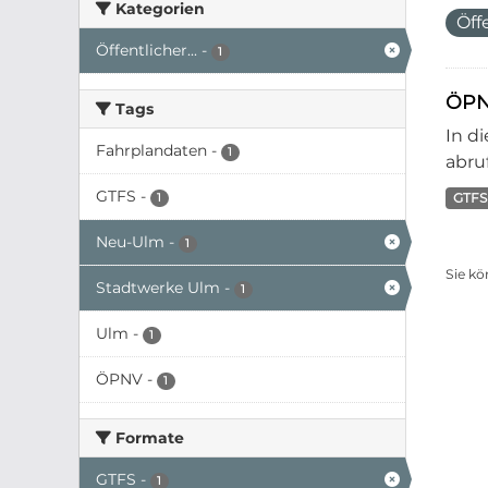
Kategorien
Öff
Öffentlicher...
-
1
ÖPN
Tags
In d
Fahrplandaten
-
1
abruf
GTFS
-
GTFS
1
Neu-Ulm
-
1
Sie kö
Stadtwerke Ulm
-
1
Ulm
-
1
ÖPNV
-
1
Formate
GTFS
-
1