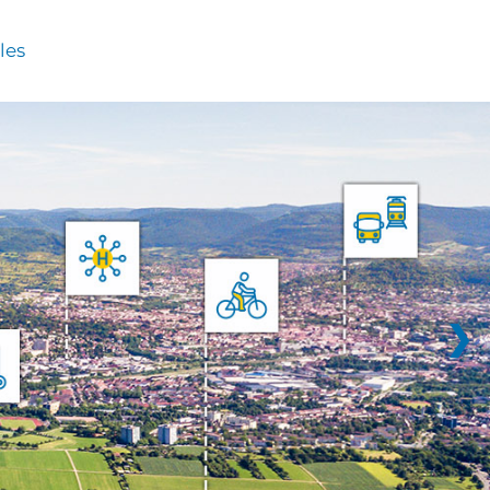
les
❯