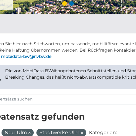
n Sie hier nach Stichworten, um passende, mobilitätsrelevante 
keine Haftung übernommen werden. Bei Rückfragen kontaktier
r
mobidata-bw@nvbw.de
.
Die von MobiData BW® angebotenen Schnittstellen und Stand
⚠
Breaking Changes, das heißt nicht-abwärtskompatible kritis
Datensatz gefunden
:
Neu-Ulm
Stadtwerke Ulm
Kategorien: