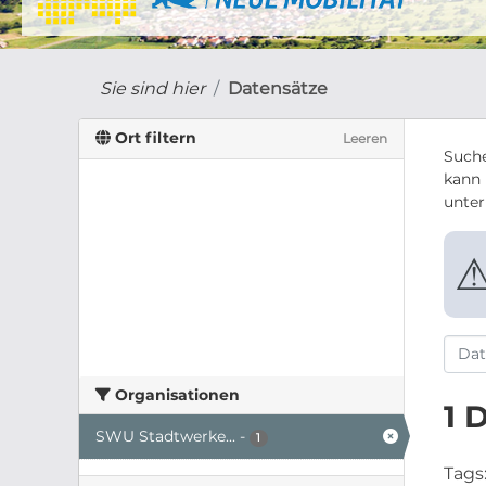
Sie sind hier
Datensätze
Ort filtern
Leeren
Suche
kann 
unte
Organisationen
1 
SWU Stadtwerke...
-
1
Tags