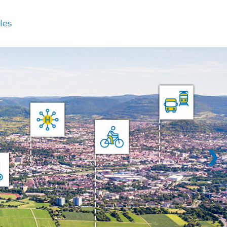
les
❯