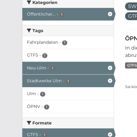
Kategorien
SW
Öffentlicher...
-
1
GT
Tags
ÖPN
Fahrplandaten
-
1
In d
GTFS
-
abruf
1
GTFS
Neu-Ulm
-
1
Stadtwerke Ulm
-
1
Sie kö
Ulm
-
1
ÖPNV
-
1
Formate
GTFS
-
1