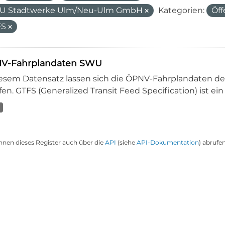
U Stadtwerke Ulm/Neu-Ulm GmbH
Kategorien:
Öff
FS
V-Fahrplandaten SWU
iesem Datensatz lassen sich die ÖPNV-Fahrplandaten 
en. GTFS (Generalized Transit Feed Specification) ist ein
nnen dieses Register auch über die
API
(siehe
API-Dokumentation
) abrufen