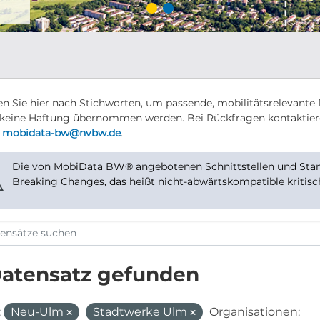
n Sie hier nach Stichworten, um passende, mobilitätsrelevante 
keine Haftung übernommen werden. Bei Rückfragen kontaktier
r
mobidata-bw@nvbw.de
.
Die von MobiData BW® angebotenen Schnittstellen und Stand
⚠
Breaking Changes, das heißt nicht-abwärtskompatible kritis
Datensatz gefunden
:
Neu-Ulm
Stadtwerke Ulm
Organisationen: