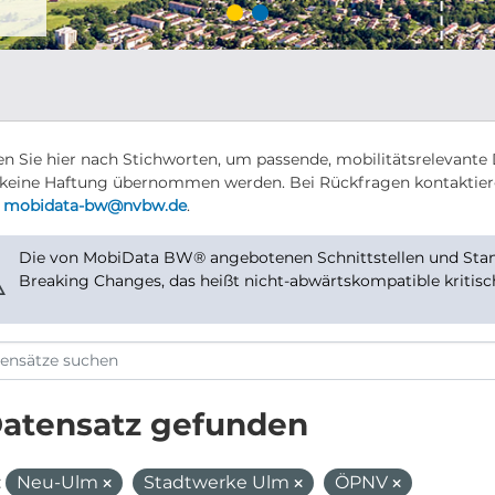
n Sie hier nach Stichworten, um passende, mobilitätsrelevante 
keine Haftung übernommen werden. Bei Rückfragen kontaktier
r
mobidata-bw@nvbw.de
.
Die von MobiData BW® angebotenen Schnittstellen und Stand
⚠
Breaking Changes, das heißt nicht-abwärtskompatible kritis
Datensatz gefunden
:
Neu-Ulm
Stadtwerke Ulm
ÖPNV