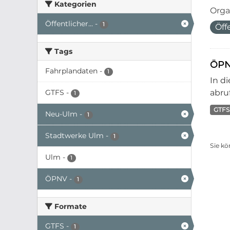
Kategorien
Orga
Öffentlicher...
-
1
Öff
Tags
ÖPN
Fahrplandaten
-
1
In d
GTFS
-
abruf
1
GTFS
Neu-Ulm
-
1
Stadtwerke Ulm
-
1
Sie kö
Ulm
-
1
ÖPNV
-
1
Formate
GTFS
-
1