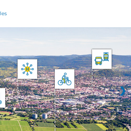
les
❯