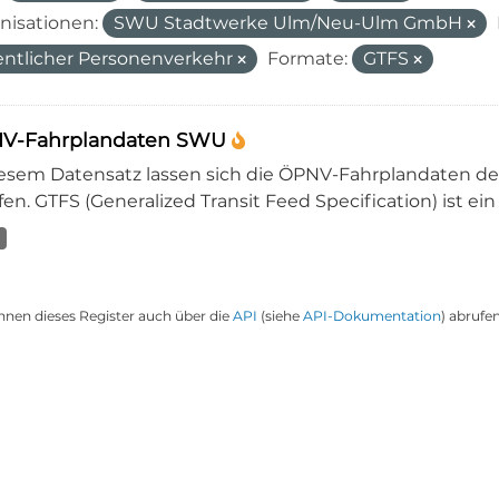
nisationen:
SWU Stadtwerke Ulm/Neu-Ulm GmbH
entlicher Personenverkehr
Formate:
GTFS
V-Fahrplandaten SWU
iesem Datensatz lassen sich die ÖPNV-Fahrplandaten 
en. GTFS (Generalized Transit Feed Specification) ist ein
nnen dieses Register auch über die
API
(siehe
API-Dokumentation
) abrufen