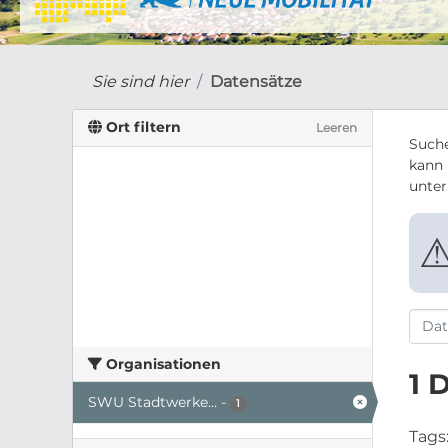
Sie sind hier
Datensätze
Ort filtern
Leeren
Suche
kann 
unte
Organisationen
1 
SWU Stadtwerke...
-
1
Tags