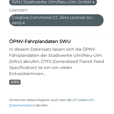
SWU Stadtwerke Ulm/Neu-Ulm GmbH
Lizenzen:
Creative Commons CC Zero License (cc-
zero)
ÖPNV-Fahrplandaten SWU
In diesem Datensatz lassen sich die ÖPNV-
Fahrplandaten der Stadtwerke Ulm/Neu-Ulm
(SWU) abrufen. GTFS (Generalized Transit Feed
Specification) ist ein von vielen
EntwicklerInnen...
GTFS
Sie können dieses Register auch über die
API
(siehe
API-
Dokumentation
) abrufen.