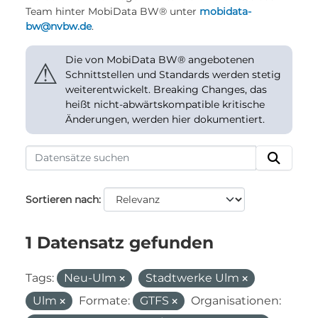
Team hinter MobiData BW® unter
mobidata-
bw@nvbw.de
.
Die von MobiData BW® angebotenen
⚠
Schnittstellen und Standards werden stetig
weiterentwickelt. Breaking Changes, das
heißt nicht-abwärtskompatible kritische
Änderungen, werden hier dokumentiert.
Sortieren nach
1 Datensatz gefunden
Tags:
Neu-Ulm
Stadtwerke Ulm
Ulm
Formate:
GTFS
Organisationen: