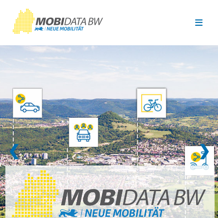
Überspringen zum Hauptinhalt
❮
❯