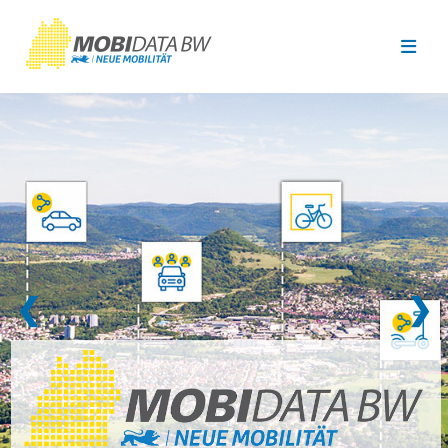
Überspringen zum Hauptinhalt
❮
❯