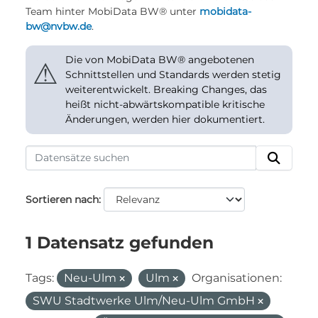
Team hinter MobiData BW® unter
mobidata-
bw@nvbw.de
.
Die von MobiData BW® angebotenen
⚠
Schnittstellen und Standards werden stetig
weiterentwickelt. Breaking Changes, das
heißt nicht-abwärtskompatible kritische
Änderungen, werden hier dokumentiert.
Sortieren nach
1 Datensatz gefunden
Tags:
Neu-Ulm
Ulm
Organisationen:
SWU Stadtwerke Ulm/Neu-Ulm GmbH