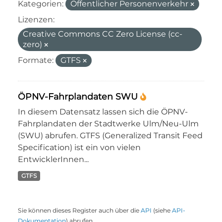
Kategorien:
Öffentlicher Personenverkehr
Lizenzen:
Creative Commons CC Zero License (cc-
zero)
Formate:
GTFS
ÖPNV-Fahrplandaten SWU
In diesem Datensatz lassen sich die ÖPNV-
Fahrplandaten der Stadtwerke Ulm/Neu-Ulm
(SWU) abrufen. GTFS (Generalized Transit Feed
Specification) ist ein von vielen
EntwicklerInnen...
GTFS
Sie können dieses Register auch über die
API
(siehe
API-
Dokumentation
) abrufen.