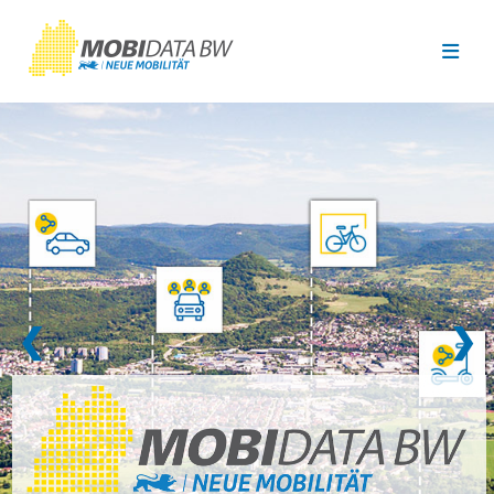
Überspringen zum Hauptinhalt
❮
❯