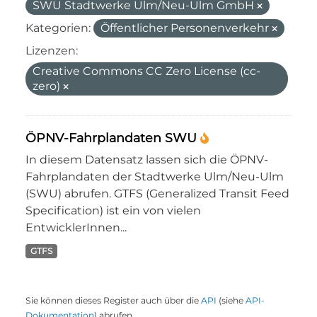
SWU Stadtwerke Ulm/Neu-Ulm GmbH
Kategorien:
Öffentlicher Personenverkehr
Lizenzen:
Creative Commons CC Zero License (cc-
zero)
ÖPNV-Fahrplandaten SWU
In diesem Datensatz lassen sich die ÖPNV-
Fahrplandaten der Stadtwerke Ulm/Neu-Ulm
(SWU) abrufen. GTFS (Generalized Transit Feed
Specification) ist ein von vielen
EntwicklerInnen...
GTFS
Sie können dieses Register auch über die
API
(siehe
API-
Dokumentation
) abrufen.