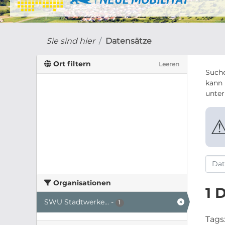
Sie sind hier
Datensätze
Ort filtern
Leeren
Suche
kann 
unte
Organisationen
1 
SWU Stadtwerke...
-
1
Tags