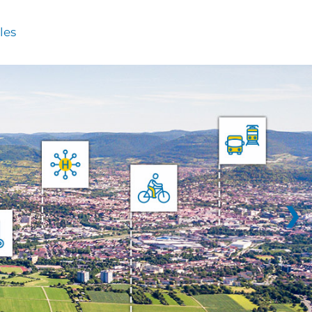
les
❯