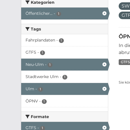
Kategorien
SW
Öffentlicher...
-
1
GT
Tags
ÖPN
Fahrplandaten
-
1
In d
GTFS
-
abruf
1
GTFS
Neu-Ulm
-
1
Stadtwerke Ulm
-
1
Sie kö
Ulm
-
1
ÖPNV
-
1
Formate
GTFS
-
1