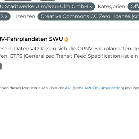
U Stadtwerke Ulm/Neu-Ulm GmbH
Kategorien:
Öff
FS
Lizenzen:
Creative Commons CC Zero License (cc
V-Fahrplandaten SWU
iesem Datensatz lassen sich die ÖPNV-Fahrplandaten 
en. GTFS (Generalized Transit Feed Specification) ist ein
nnen dieses Register auch über die
API
(siehe
API-Dokumentation
) abrufen