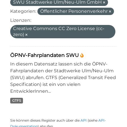
SWU Stadtwerke Ulm/Neu-Ulm GmbH
Kategorien:
Öffentlicher Personenverkehr
Lizenzen:
Creative Commons CC Zero License (cc-
zero)
ÖPNV-Fahrplandaten SWU
In diesem Datensatz lassen sich die ÖPNV-
Fahrplandaten der Stadtwerke Ulm/Neu-Ulm
(SWU) abrufen. GTFS (Generalized Transit Feed
Specification) ist ein von vielen
EntwicklerInnen...
GTFS
Sie können dieses Register auch über die
API
(siehe
API-
Dokumentation
) abrufen.