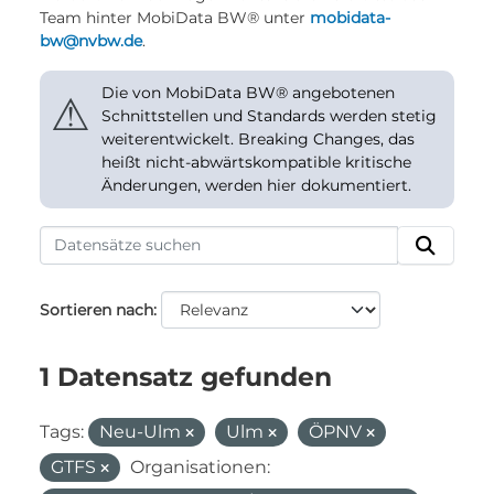
Team hinter MobiData BW® unter
mobidata-
bw@nvbw.de
.
Die von MobiData BW® angebotenen
⚠
Schnittstellen und Standards werden stetig
weiterentwickelt. Breaking Changes, das
heißt nicht-abwärtskompatible kritische
Änderungen, werden hier dokumentiert.
Sortieren nach
1 Datensatz gefunden
Tags:
Neu-Ulm
Ulm
ÖPNV
GTFS
Organisationen: