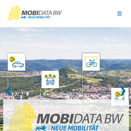
Überspringen zum Hauptinhalt
❮
❯