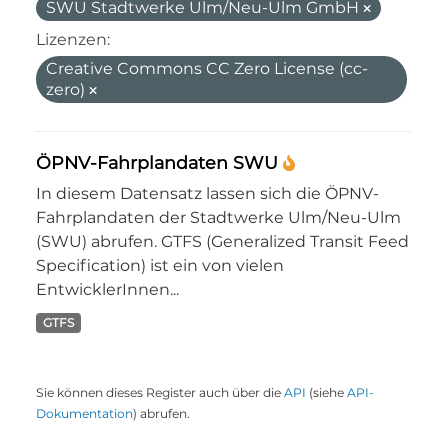
SWU Stadtwerke Ulm/Neu-Ulm GmbH
Lizenzen:
Creative Commons CC Zero License (cc-
zero)
ÖPNV-Fahrplandaten SWU
In diesem Datensatz lassen sich die ÖPNV-
Fahrplandaten der Stadtwerke Ulm/Neu-Ulm
(SWU) abrufen. GTFS (Generalized Transit Feed
Specification) ist ein von vielen
EntwicklerInnen...
GTFS
Sie können dieses Register auch über die
API
(siehe
API-
Dokumentation
) abrufen.