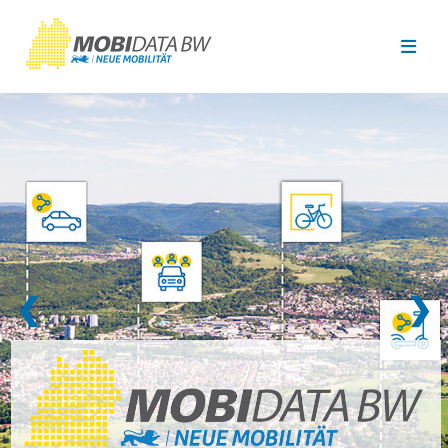
Überspringen zum Hauptinhalt
❮
❯