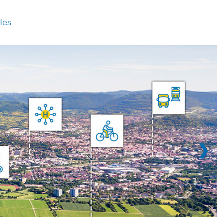
les
❯