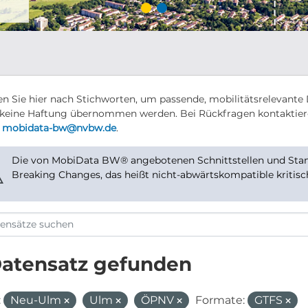
n Sie hier nach Stichworten, um passende, mobilitätsrelevante 
keine Haftung übernommen werden. Bei Rückfragen kontaktier
r
mobidata-bw@nvbw.de
.
Die von MobiData BW® angebotenen Schnittstellen und Stand
⚠
Breaking Changes, das heißt nicht-abwärtskompatible kritis
Datensatz gefunden
:
Neu-Ulm
Ulm
ÖPNV
Formate:
GTFS