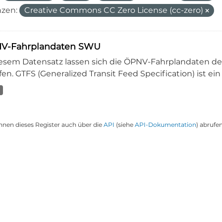
nzen:
Creative Commons CC Zero License (cc-zero)
V-Fahrplandaten SWU
iesem Datensatz lassen sich die ÖPNV-Fahrplandaten 
en. GTFS (Generalized Transit Feed Specification) ist ein
nnen dieses Register auch über die
API
(siehe
API-Dokumentation
) abrufen