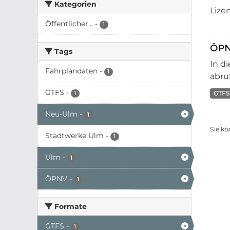
Kategorien
Lize
Öffentlicher...
-
1
ÖPN
Tags
In d
Fahrplandaten
-
1
abruf
GTFS
-
GTFS
1
Neu-Ulm
-
1
Sie kö
Stadtwerke Ulm
-
1
Ulm
-
1
ÖPNV
-
1
Formate
GTFS
-
1