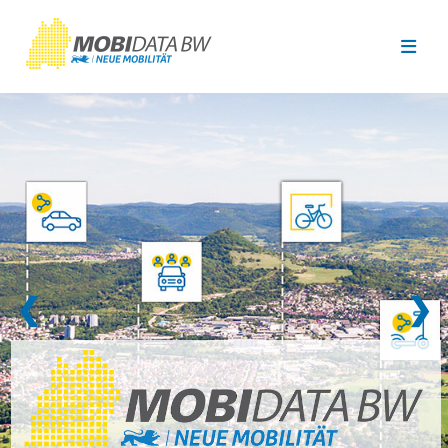
Überspringen zum Hauptinhalt
❮
❯