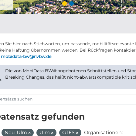
n Sie hier nach Stichworten, um passende, mobilitätsrelevante 
keine Haftung übernommen werden. Bei Rückfragen kontaktier
r
mobidata-bw@nvbw.de
.
Die von MobiData BW® angebotenen Schnittstellen und Stand
⚠
Breaking Changes, das heißt nicht-abwärtskompatible kritis
Datensatz gefunden
:
Neu-Ulm
Ulm
GTFS
Organisationen: