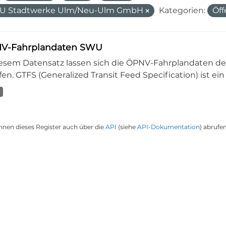
U Stadtwerke Ulm/Neu-Ulm GmbH
Kategorien:
Öff
V-Fahrplandaten SWU
iesem Datensatz lassen sich die ÖPNV-Fahrplandaten 
en. GTFS (Generalized Transit Feed Specification) ist ein
nnen dieses Register auch über die
API
(siehe
API-Dokumentation
) abrufen