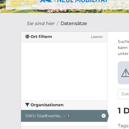
Sie sind hier
Datensätze
Ort filtern
Leeren
Suche
kann 
unte
Organisationen
1 
SWU Stadtwerke...
-
1
Tags