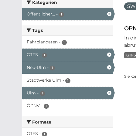
Kategorien
SW
Öffentlicher...
-
1
ÖPN
Tags
In d
Fahrplandaten
-
1
abruf
GTFS
-
GTFS
1
Neu-Ulm
-
1
Sie kö
Stadtwerke Ulm
-
1
Ulm
-
1
ÖPNV
-
1
Formate
GTFS
-
1