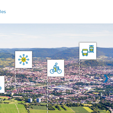
les
❯