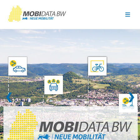
Überspringen zum Hauptinhalt
❮
❯