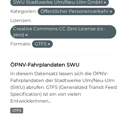
SWU Stadtwerke Ulm/Neu-Ulm GmbH
Kategorien:
Öffentlicher Personenverkehr
Lizenzen:
Creative Commons CC Zero License (cc-
zero)
Formate:
GTFS
ÖPNV-Fahrplandaten SWU
In diesem Datensatz lassen sich die ÖPNV-
Fahrplandaten der Stadtwerke Ulm/Neu-Ulm
(SWU) abrufen. GTFS (Generalized Transit Feed
Specification) ist ein von vielen
EntwicklerInnen...
GTFS